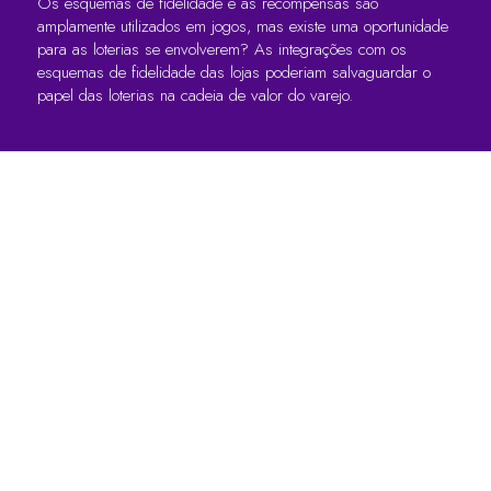
Os esquemas de fidelidade e as recompensas são
amplamente utilizados em jogos, mas existe uma oportunidade
para as loterias se envolverem? As integrações com os
esquemas de fidelidade das lojas poderiam salvaguardar o
papel das loterias na cadeia de valor do varejo.
LINKS RÁPIDOS
Perguntas frequentes
Entre em contato conosco
Fórum Mundial de Jogos
Termos e Condições do Fórum Mundial
de Jogos
Política de privacidade
Política de admissão