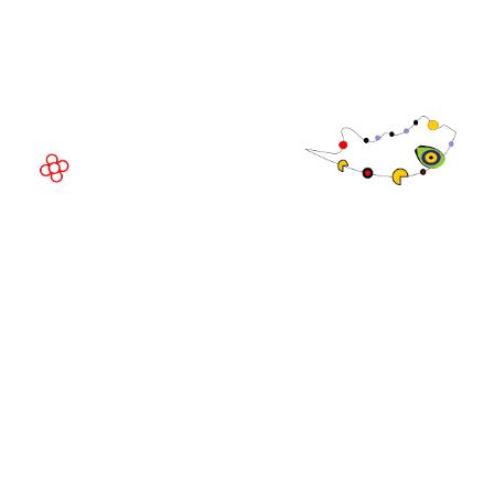
Av. Joan Carles , 64,
08908 Barcelona,
Espanha
© Direitos
autorais 2026
Política de
privacidade
Site da exposição por ASP
Política de
cookies
Política de
admissões